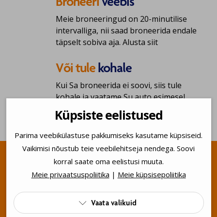
Broneeri
veebis
Meie broneeringud on 20-minutilise
intervalliga, nii saad broneerida endale
täpselt sobiva aja.
Alusta siit
Või tule
kohale
Kui Sa broneerida ei soovi, siis tule
kohale ja vaatame Su auto esimesel
võimalusel üle.
Küpsiste eelistused
Parima veebikülastuse pakkumiseks kasutame küpsiseid.
Vaikimisi nõustub teie veebilehitseja nendega. Soovi
korral saate oma eelistusi muuta.
Hea asukoht. Alati lähedal.
Meie privaatsuspoliitika
|
Meie küpsisepoliitika
Mõlemal pool Tallinna.
Vaata valikuid

Tehnoülevaatus on riigi poolt määratud
kohustuslik