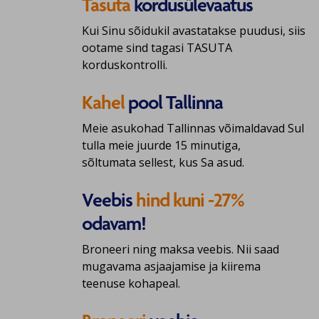
Tasuta
kordusülevaatus
Kui Sinu sõidukil avastatakse puudusi, siis
ootame sind tagasi TASUTA
korduskontrolli.
Kahel
pool Tallinna
Meie asukohad Tallinnas võimaldavad Sul
tulla meie juurde 15 minutiga,
sõltumata sellest, kus Sa asud.
Veebis
hind kuni -27%
odavam!
Broneeri ning maksa veebis. Nii saad
mugavama asjaajamise ja kiirema
teenuse kohapeal.