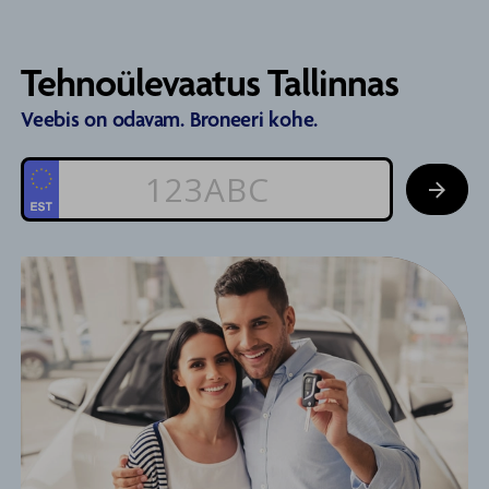
Navigeeri sisusse
Tehnoülevaatus Tallinnas
Veebis on odavam. Broneeri kohe.

Jätka