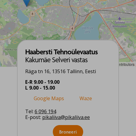
Haabersti Tehnoülevaatus
Kakumäe Selveri vastas
Leaflet
|
©
OpenStreetMap
contributors
Räga tn 16, 13516 Tallinn, Eesti
E-R 9.00 - 19.00
L 9.00 - 15.00
Google Maps
Waze
Tel:
6 096 194
E-post:
pikaliiva@pikaliiva.ee
Broneeri